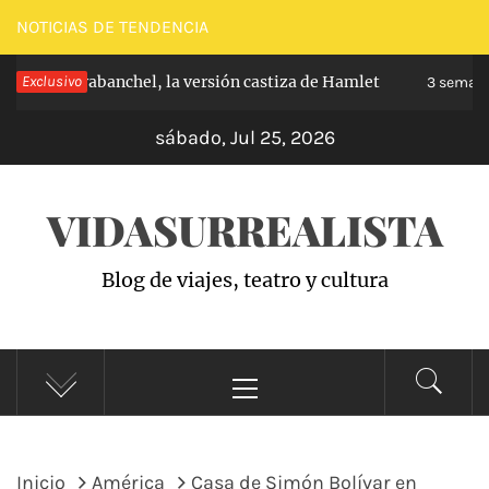
Saltar
NOTICIAS DE TENDENCIA
al
ncipe de Carabanchel, la versión castiza de Hamlet
Exclusivo
contenido
3 semana
sábado, Jul 25, 2026
VIDASURREALISTA
Blog de viajes, teatro y cultura
Menú
principal
Inicio
América
Casa de Simón Bolívar en