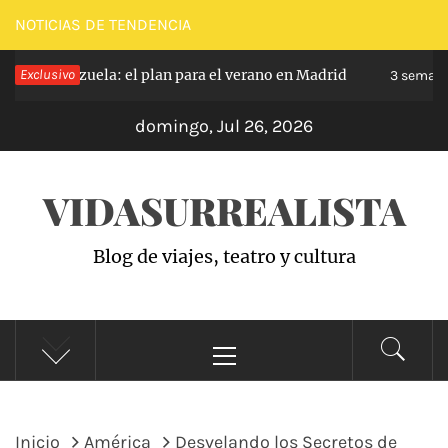
Saltar
NOTICIAS DE TENDENCIA
al
Exclusivo
Zarzuela: el plan para el verano en Madrid
ce
contenido
3 semanas 
domingo, Jul 26, 2026
VIDASURREALISTA
Blog de viajes, teatro y cultura
Menú
principal
Inicio
América
Desvelando los Secretos de