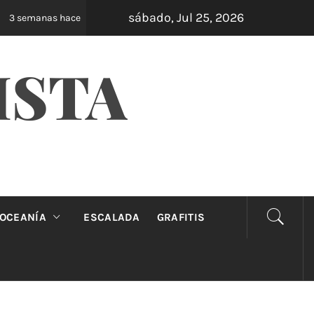
sábado, Jul 25, 2026
Oveja Negra: el unipersonal que se ríe de los mandato
nas hace
ISTA
OCEANÍA
ESCALADA
GRAFITIS