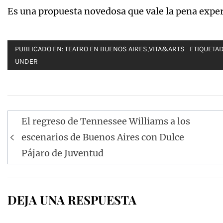
Es una propuesta novedosa que vale la pena expe
PUBLICADO EN:
TEATRO EN BUENOS AIRES
,
VITA&ARTS
ETIQUETAD
UNDER
Navegación
El regreso de Tennessee Williams a los
de
escenarios de Buenos Aires con Dulce
entradas
Pájaro de Juventud
DEJA UNA RESPUESTA