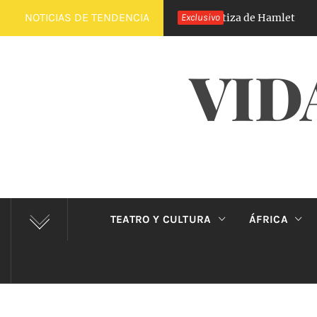
Saltar
NOTICIAS DE TENDENCIA
El Príncipe de Carabanchel, la versión castiza de Hamlet
Exclusivo
3
al
contenido
VID
TEATRO Y CULTURA
ÁFRICA