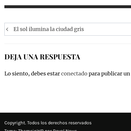
Navegación
El sol ilumina la ciudad gris
de
entradas
DEJA UNA RESPUESTA
Lo siento, debes estar
conectado
para publicar un
Copyright. Todos los derechos reservados
Tema:
ThemeinWP
por Royal News.