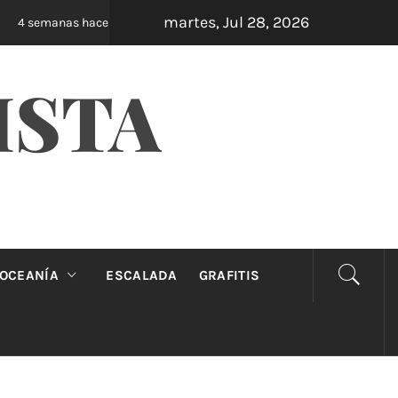
martes, Jul 28, 2026
Oveja Negra: el unipersonal que se ríe de los m
4 semanas hace
ISTA
OCEANÍA
ESCALADA
GRAFITIS