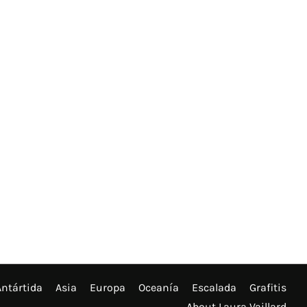
Antártida
Asia
Europa
Oceanía
Escalada
Grafitis
About Laura Vaillard