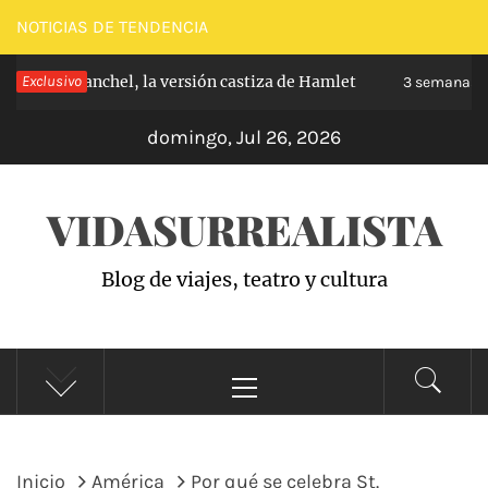
Saltar
NOTICIAS DE TENDENCIA
al
 de Carabanchel, la versión castiza de Hamlet
Exclusivo
contenido
3 semanas hac
domingo, Jul 26, 2026
VIDASURREALISTA
Blog de viajes, teatro y cultura
Menú
principal
Inicio
América
Por qué se celebra St.