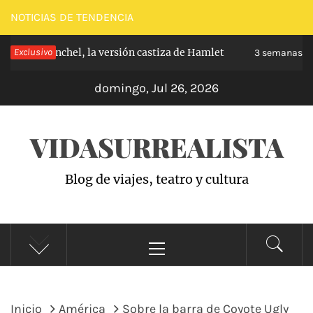
Saltar
NOTICIAS DE TENDENCIA
al
e Carabanchel, la versión castiza de Hamlet
Exclusivo
contenido
3 semanas hace
domingo, Jul 26, 2026
VIDASURREALISTA
Blog de viajes, teatro y cultura
Menú
principal
Inicio
América
Sobre la barra de Coyote Ugly