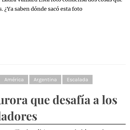
. ¿Ya saben dónde sacó esta foto
:
América
Argentina
Escalada
urora que desafía a los
ladores