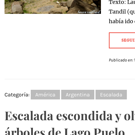
Texto: La
Tandil (q
había ido
SEGUI
Publicado en:
Categoría:
América
Argentina
Escalada
Escalada escondida y ol
árboles de Lago Puelo