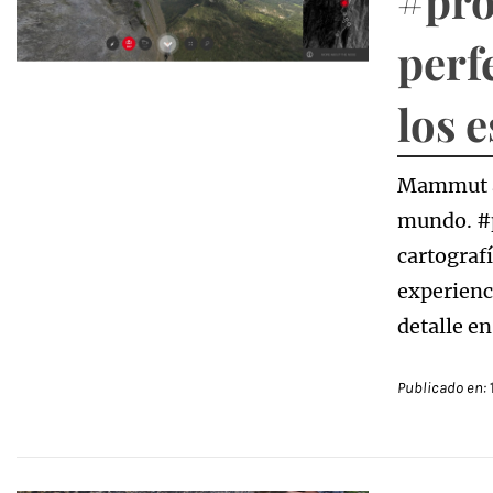
#pro
perf
los 
Mammut ab
mundo. #p
cartografí
experienc
detalle en
Publicado en: