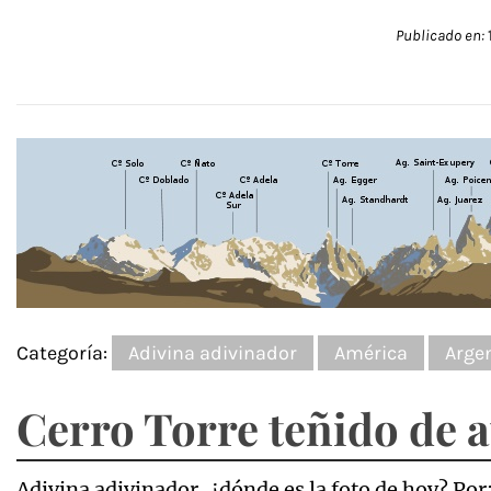
Publicado en:
Categoría:
Adivina adivinador
América
Arge
Cerro Torre teñido de 
Adivina adivinador, ¿dónde es la foto de hoy? Por