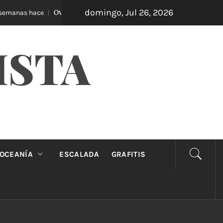
domingo, Jul 26, 2026
Oveja Negra: el unipersonal que se ríe de los mandatos
ce
ISTA
OCEANÍA
ESCALADA
GRAFITIS