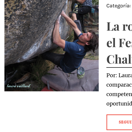
Categoría
La r
el F
Chal
Por: Laura
comparaci
competenc
oportunid
SEGUI