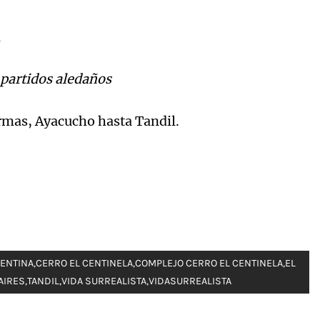
l
y partidos aledaños
rmas, Ayacucho hasta Tandil.
ENTINA
,
CERRO EL CENTINELA
,
COMPLEJO CERRO EL CENTINELA
,
EL
AIRES
,
TANDIL
,
VIDA SURREALISTA
,
VIDASURREALISTA