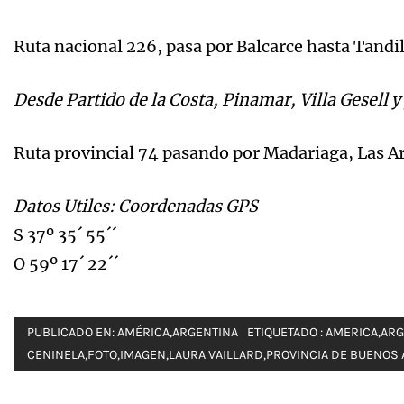
Ruta nacional 226, pasa por Balcarce hasta Tandi
Desde Partido de la Costa, Pinamar, Villa Gesell 
Ruta provincial 74 pasando por Madariaga, Las A
Datos Utiles: Coordenadas GPS
S 37º 35´ 55´´
O 59º 17´ 22´´
PUBLICADO EN:
AMÉRICA
,
ARGENTINA
ETIQUETADO :
AMERICA
,
ARG
CENINELA
,
FOTO
,
IMAGEN
,
LAURA VAILLARD
,
PROVINCIA DE BUENOS 