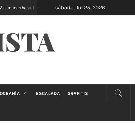
sábado, Jul 25, 2026
Oveja Negra: el unipersonal que se ríe de los mandatos
as hace
ISTA
OCEANÍA
ESCALADA
GRAFITIS