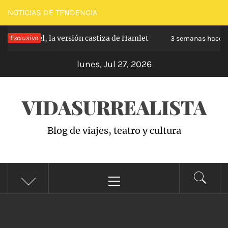
Saltar
NOTICIAS DE TENDENCIA
al
banchel, la versión castiza de Hamlet
Exclusivo
Zarz
contenido
3 semanas hace
lunes, Jul 27, 2026
VIDASURREALISTA
Blog de viajes, teatro y cultura
Menú
principal