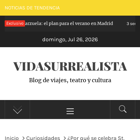
Saltar
NOTICIAS DE TENDENCIA
al
Exclusivo
Zarzuela: el plan para el verano en Madrid
s hace
contenido
3 seman
domingo, Jul 26, 2026
VIDASURREALISTA
Blog de viajes, teatro y cultura
Menú
principal
Inicio
Curiosidades
¿Por qué se celebra St.