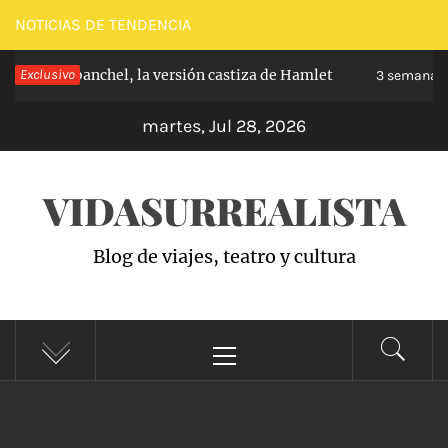
Saltar
NOTICIAS DE TENDENCIA
al
ipe de Carabanchel, la versión castiza de Hamlet
Exclusivo
contenido
3 semanas 
martes, Jul 28, 2026
VIDASURREALISTA
Blog de viajes, teatro y cultura
Menú
principal